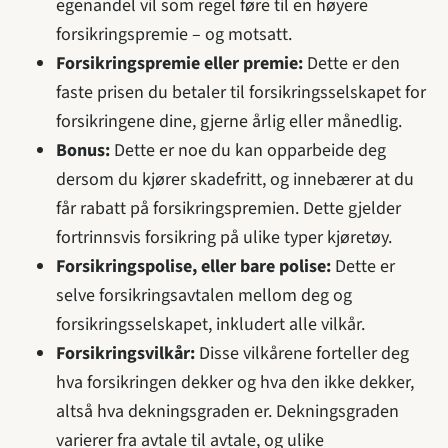
egenandel vil som regel føre til en høyere
forsikringspremie – og motsatt.
Forsikringspremie eller premie:
Dette er den
faste prisen du betaler til forsikringsselskapet for
forsikringene dine, gjerne årlig eller månedlig.
Bonus:
Dette er noe du kan opparbeide deg
dersom du kjører skadefritt, og innebærer at du
får rabatt på forsikringspremien. Dette gjelder
fortrinnsvis forsikring på ulike typer kjøretøy.
Forsikringspolise, eller bare polise:
Dette er
selve forsikringsavtalen mellom deg og
forsikringsselskapet, inkludert alle vilkår.
Forsikringsvilkår:
Disse vilkårene forteller deg
hva forsikringen dekker og hva den ikke dekker,
altså hva dekningsgraden er. Dekningsgraden
varierer fra avtale til avtale, og ulike